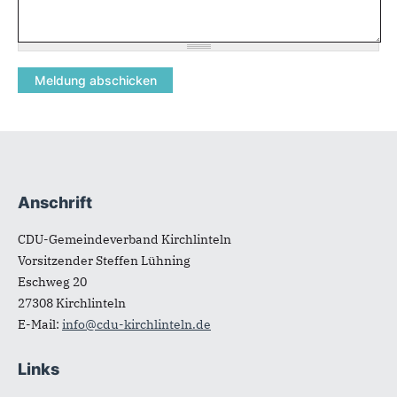
Anschrift
Fußbereich
CDU-Gemeindeverband Kirchlinteln
Vorsitzender Steffen Lühning
Eschweg 20
27308
Kirchlinteln
E-Mail:
info@cdu-kirchlinteln.de
Links