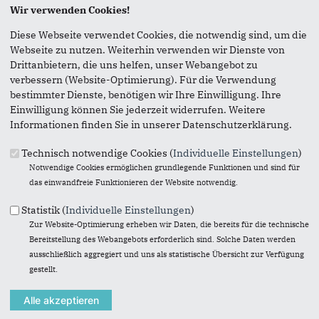
Wir verwenden Cookies!
Seite versenden
Diese Webseite verwendet Cookies, die notwendig sind, um die
Webseite zu nutzen. Weiterhin verwenden wir Dienste von
Vielen Dank, dass Sie die Inhalte unserer Homepage
Drittanbietern, die uns helfen, unser Webangebot zu
weiterempfehlen.
verbessern (Website-Optimierung). Für die Verwendung
bestimmter Dienste, benötigen wir Ihre Einwilligung. Ihre
Anmerkung: Ihre E-Mail-Adresse wird benötigt um die
Einwilligung können Sie jederzeit widerrufen. Weitere
Personen, denen Sie die Seite weiterempfehlen, zu
Informationen finden Sie in unserer Datenschutzerklärung.
informieren, von wem die Empfehlung kommt, und dass es
kein Spam ist.
Technisch notwendige Cookies (
Individuelle Einstellungen
)
Das mit * gekennzeichnete Feld ist ein Pflichtfeld.
Notwendige Cookies ermöglichen grundlegende Funktionen und sind für
das einwandfreie Funktionieren der Website notwendig.
Eigene E-Mail-Adresse
*
Statistik (
Individuelle Einstellungen
)
Zur Website-Optimierung erheben wir Daten, die bereits für die technische
Bereitstellung des Webangebots erforderlich sind. Solche Daten werden
Eigener Name
*
ausschließlich aggregiert und uns als statistische Übersicht zur Verfügung
gestellt.
Senden an
*