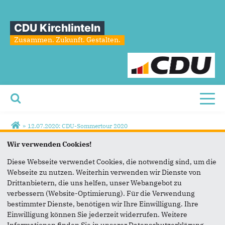
CDU Kirchlinteln
Zusammen. Zukunft. Gestalten.
Toggl
Sie sind hier
»
12.07.2020: CDU-Sommertour 2020
19
Hohen
Wir verwenden Cookies!
Diese Webseite verwendet Cookies, die notwendig sind, um die
Webseite zu nutzen. Weiterhin verwenden wir Dienste von
Drittanbietern, die uns helfen, unser Webangebot zu
verbessern (Website-Optimierung). Für die Verwendung
bestimmter Dienste, benötigen wir Ihre Einwilligung. Ihre
Einwilligung können Sie jederzeit widerrufen. Weitere
Informationen finden Sie in unserer Datenschutzerklärung.