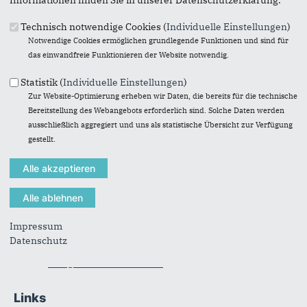
Technisch notwendige Cookies (
Individuelle Einstellungen
)
Notwendige Cookies ermöglichen grundlegende Funktionen und sind für
Originales Bild downloaden
das einwandfreie Funktionieren der Website notwendig.
« Zurück zur Galerie
Statistik (
Individuelle Einstellungen
)
Element 2 von 28
‹ Vorherige
|
Weiter »
Zur Website-Optimierung erheben wir Daten, die bereits für die technische
Bereitstellung des Webangebots erforderlich sind. Solche Daten werden
ausschließlich aggregiert und uns als statistische Übersicht zur Verfügung
gestellt.
Anschrift
Fußbereich
CDU-Gemeindeverband Kirchlinteln
Vorsitzender Steffen Lühning
Impressum
Eschweg 20
Datenschutz
27308
Kirchlinteln
E-Mail:
info@cdu-kirchlinteln.de
Links