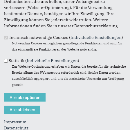
Drittanbietern, die uns helfen, unser Webangebot zu
verbessern (Website-Optimierung). Für die Verwendung
bestimmter Dienste, benötigen wir Ihre Einwilligung. Ihre
Einwilligung können Sie jederzeit widerrufen. Weitere
Informationen finden Sie in unserer Datenschutzerklärung.
Technisch notwendige Cookies (
Individuelle Einstellungen
)
Notwendige Cookies ermöglichen grundlegende Funktionen und sind für
das einwandfreie Funktionieren der Website notwendig.
Statistik (
Individuelle Einstellungen
)
Zur Website-Optimierung erheben wir Daten, die bereits für die technische
Bereitstellung des Webangebots erforderlich sind. Solche Daten werden
ausschließlich aggregiert und uns als statistische Übersicht zur Verfügung
gestellt.
18.06.2020
CDU will vielfältige Hilfen für
Selbständige und Betriebe
Die CDU-Fraktion im Gemeinderat hat vielfältige
und lokale Hilfsmöglichkeiten entwickelt. „Wir
Impressum
können uns eine Vielzahl Initiativen vorstellen,
Datenschutz
um...