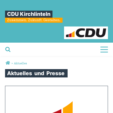
CDU Kirchlinteln
Zusammen. Zukunft. Gestalten.
Toggl
Sie sind hier
»
Aktuelles
Aktuelles
und
Presse