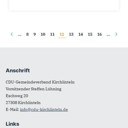
Seiten
…
8
9
10
11
12
13
14
15
16
…
Anschrift
Fußbereich
CDU-Gemeindeverband Kirchlinteln
Vorsitzender Steffen Lühning
Eschweg 20
27308
Kirchlinteln
E-Mail:
info@cdu-kirchlinteln.de
Links